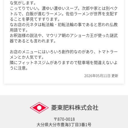
な気がします。
こってりでいい。濃ゆい濃ゆいスープ。次郎や家とは別ベク
トルで、白飯が進むラーメン。佐伯ラーメンが世界を支配す
ることを夢見てすすります。
なお店の元ネタは転法輪・初転法輪の事であると思われ仏教
用語です。
お釈迦様の説法や、マウリア朝のアショーカ王が使った謎武
器であるとも言われます。
お店のメニューにはいろいろ創作的なのがあり、トマトラー
メンとか人気です。
隣にフィットネスジムがありますので駐車場を間違えないよ
うに注意。
2026年05月11日 更新
〒870-0018
大分県大分市豊海3丁目3番1号