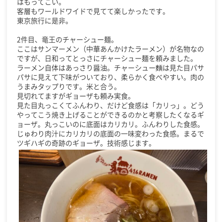
はもってこい。
客層もワールドワイドで見てて楽しかったです。
東京旅行に是非。
2件目、竜王のチャーシュー麺。
ここはサンマーメン（中華あんかけたラーメン）が名物なの
ですが、日和ってとっさにチャーシュー麺を頼みました。
ラーメン自体はあっさり醤油。チャーシュー麵は見た目パサ
パサに見えて下味がついており、柔らかく食べやすい。肉の
うまみタップりです。米と合う。
見切れてますがギョーザも頼み実食。
見た目丸っこくてふんわり、だけど食感は「カリっ」。どう
やってこう焼き上げることができるのかと考察したくなるギ
ョーザ。丸っこいのに底面はカリカリ。ふんわりした食感。
じゅわり肉汁にカリカリの底面の一味変わった食感。まるで
ツギハギの奇跡のギョーザ。技術感じます。