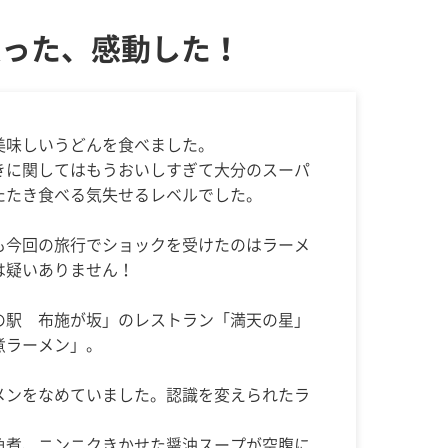
張った、感動した！
美味しいうどんを食べました。
きに関してはもうおいしすぎて大分のスーパ
たたき食べる気失せるレベルでした。
も今回の旅行でショックを受けたのはラーメ
は疑いありません！
の駅 布施が坂」のレストラン「満天の星」
煮ラーメン」。
メンをなめていました。認識を変えられたラ
角煮、ニンニクきかせた醤油スープが空腹に