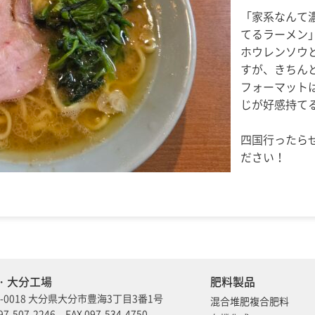
「家系なんて
てるラーメン
ホウレンソウ
すが、きちん
フォーマット
じが好感持て
四国行ったら
ださい！
・大分工場
肥料製品
0-0018 大分県大分市豊海3丁目3番1号
混合堆肥複合肥料
97-507-2246 FAX 097-534-4750