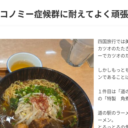
コノミー症候群に耐えてよく頑
四国旅行では
カツオのたた
ーでカツオの
しかしもっと
ンであること
１件目は「道
の「特製 角
道の駅のラー
ーメン。
とろっとろの