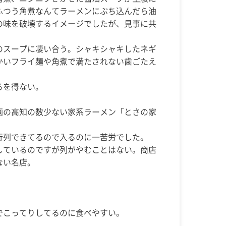
ふつう角煮なんてラーメンにぶち込んだら油
の味を破壊するイメージでしたが、見事に共
のスープに凄い合う。シャキシャキしたネギ
かいフライ麺や角煮で満たされない歯ごたえ
。
るを得ない。
画の高知の数少ない家系ラーメン「とさの家
行列できてるので入るのに一苦労でした。
しているのですが列がやむことはない。商店
ない名店。
でこってりしてるのに食べやすい。