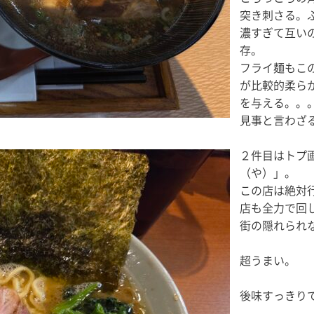
突き刺さる。
濃すぎて互い
存。
フライ麺もこ
が比較的柔ら
を与える。。
見事と言わざ
２件目はトプ
（や）」。
この店は絶対
店も全力で回
街の隠れられ
超うまい。
後味すっきり