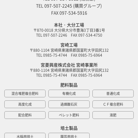
TEL
097-507-2245
(購買グループ)
FAX
097-534-5916
本社・大分工場
〒870-0018 大分県大分市豊海3丁目3番1号
TEL 097-507-2246 FAX 097-534-4750
宮崎工場
〒880-1104 宮崎県東諸県郡国富町大字田尻132
TEL 0985-75-4744 FAX 0985-75-6964
宮菱興産株式会社 宮崎事業所
〒880-1104 宮崎県東諸県郡国富町大字田尻132
TEL 0985-75-4744 FAX 0985-75-6964
肥料製品
混合堆肥複合肥料
有機化成
普通化成
高度化成
過燐酸石灰
ＣＦ複合肥料
配合肥料
ペレット肥料
液肥
培土製品
水稲用培土
園芸用培土